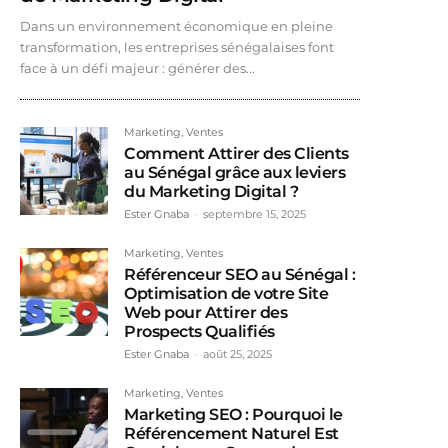
Dans un environnement économique en pleine
transformation, les entreprises sénégalaises font
face à un défi majeur : générer des...
Marketing, Ventes
Comment Attirer des Clients
au Sénégal grâce aux leviers
du Marketing Digital ?
Ester Gnaba
-
septembre 15, 2025
Marketing, Ventes
Référenceur SEO au Sénégal :
Optimisation de votre Site
Web pour Attirer des
Prospects Qualifiés
Ester Gnaba
-
août 25, 2025
Marketing, Ventes
Marketing SEO : Pourquoi le
Référencement Naturel Est