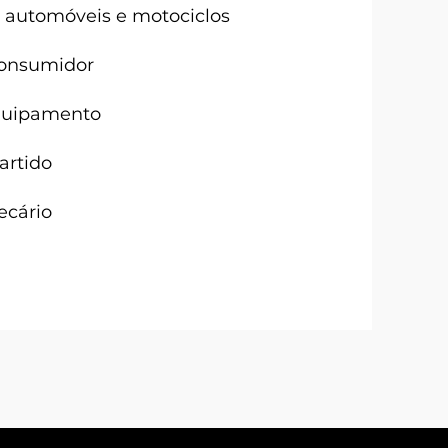
automóveis e motociclos
onsumidor
quipamento
artido
ecário