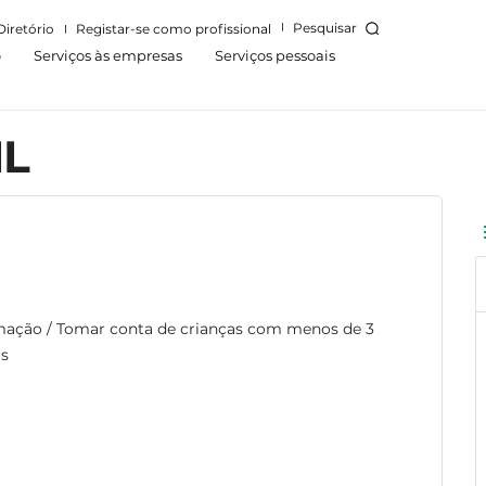
Pesquisar
Diretório
Registar-se como profissional
o
Serviços às empresas
Serviços pessoais
IL
mação / Tomar conta de crianças com menos de 3
os