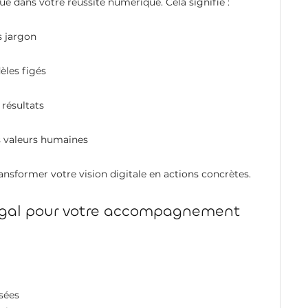
qué dans votre réussite numérique. Cela signifie :
s jargon
èles figés
 résultats
s valeurs humaines
nsformer votre vision digitale en actions concrètes.
égal pour votre accompagnement
sées