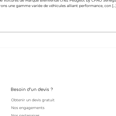
e Voitures de Marque Bienvenue chez Peugeot by CFAO Sénégal, l
rons une gamme variée de véhicules alliant performance, con […
Besoin d'un devis ?
Obtenir un devis gratuit
Nos engagements
Nos partenaires