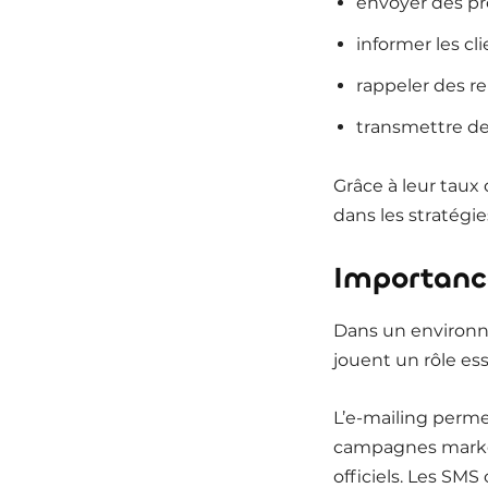
envoyer des p
informer les cl
rappeler des r
transmettre de
Grâce à leur taux
dans les stratégi
Importanc
Dans un environne
jouent un rôle ess
L’e-mailing perme
campagnes market
officiels. Les SM