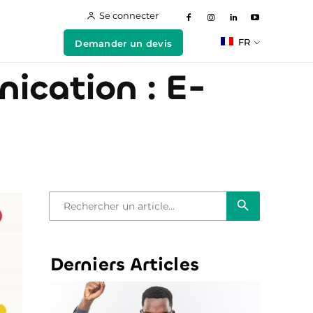
Se connecter
FR
Demander un devis
ication : E-
Bouton de recherche
Recherche
de
:
Derniers Articles