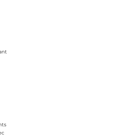
ant
nts
ec