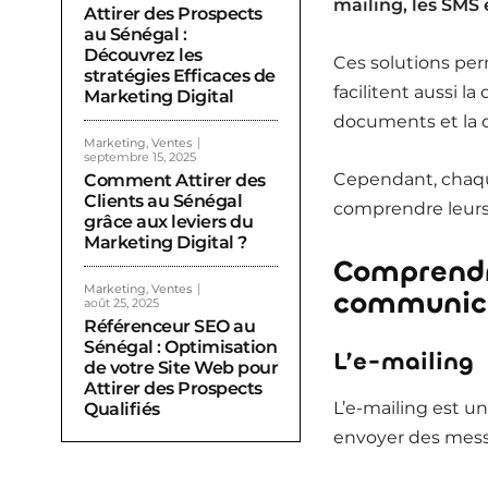
mailing, les SMS e
Attirer des Prospects
au Sénégal :
Découvrez les
Ces solutions per
stratégies Efficaces de
facilitent aussi 
Marketing Digital
documents et la 
Marketing, Ventes
septembre 15, 2025
Cependant, chaque
Comment Attirer des
Clients au Sénégal
comprendre leurs d
grâce aux leviers du
Marketing Digital ?
Comprendre
Marketing, Ventes
communic
août 25, 2025
Référenceur SEO au
Sénégal : Optimisation
L’e-mailing
de votre Site Web pour
Attirer des Prospects
L’e-mailing est 
Qualifiés
envoyer des messa