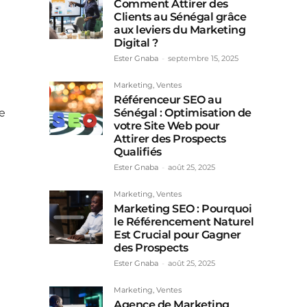
Comment Attirer des
Clients au Sénégal grâce
aux leviers du Marketing
Digital ?
Ester Gnaba
-
septembre 15, 2025
Marketing, Ventes
Référenceur SEO au
Sénégal : Optimisation de
e
votre Site Web pour
Attirer des Prospects
Qualifiés
Ester Gnaba
-
août 25, 2025
Marketing, Ventes
Marketing SEO : Pourquoi
le Référencement Naturel
Est Crucial pour Gagner
des Prospects
Ester Gnaba
-
août 25, 2025
Marketing, Ventes
Agence de Marketing