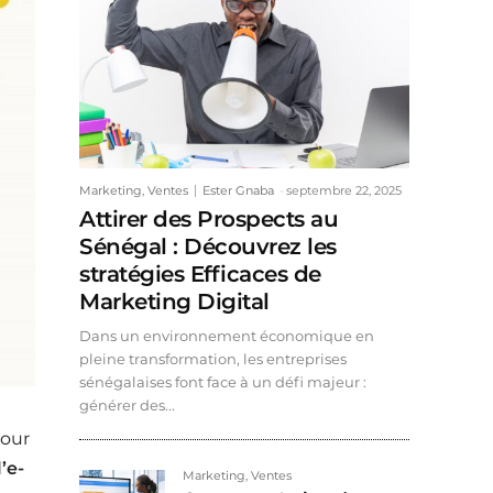
Marketing, Ventes
Ester Gnaba
-
septembre 22, 2025
Attirer des Prospects au
Sénégal : Découvrez les
stratégies Efficaces de
Marketing Digital
Dans un environnement économique en
pleine transformation, les entreprises
sénégalaises font face à un défi majeur :
générer des...
our
l’e-
Marketing, Ventes