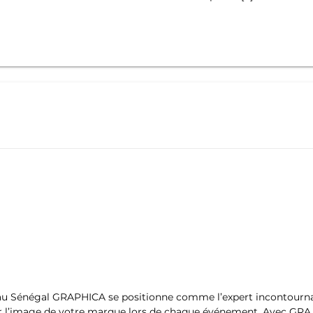
u Sénégal GRAPHICA se positionne comme l’expert incontournab
er l’image de votre marque lors de chaque événement. Avec GRA 