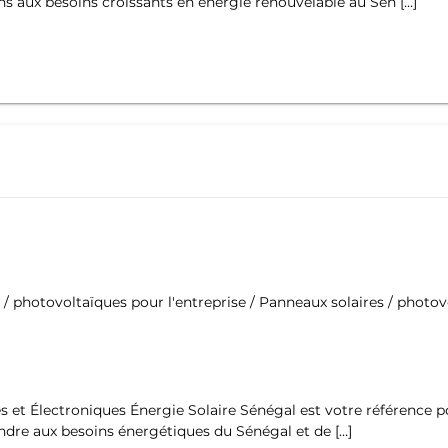
s aux besoins croissants en énergie renouvelable au Sén […]
 / photovoltaïques pour l'entreprise / Panneaux solaires / photov
s et Électroniques Énergie Solaire Sénégal est votre référence po
re aux besoins énergétiques du Sénégal et de […]