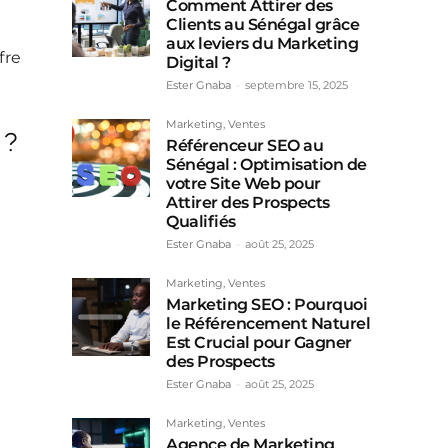
Comment Attirer des
Clients au Sénégal grâce
aux leviers du Marketing
fre
Digital ?
Ester Gnaba
-
septembre 15, 2025
Marketing, Ventes
 ?
Référenceur SEO au
Sénégal : Optimisation de
votre Site Web pour
Attirer des Prospects
Qualifiés
Ester Gnaba
-
août 25, 2025
Marketing, Ventes
Marketing SEO : Pourquoi
le Référencement Naturel
Est Crucial pour Gagner
des Prospects
Ester Gnaba
-
août 25, 2025
Marketing, Ventes
Agence de Marketing