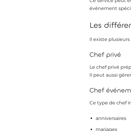
Ce service peut ê
événement spécia
Les différe
Il existe plusieur
Chef privé
Le chef privé pré
Il peut aussi gére
Chef événem
Ce type de chef 
anniversaires
mariages