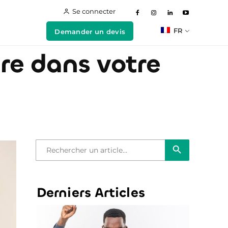
Se connecter
FR
Demander un devis
ire dans votre
Bouton de recherche
Recherche
de
:
Derniers Articles