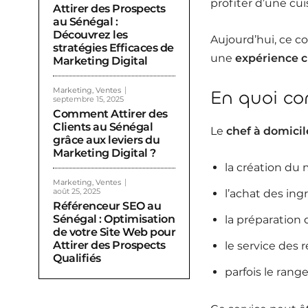
profiter d’une cui
Attirer des Prospects
au Sénégal :
Découvrez les
Aujourd’hui, ce co
stratégies Efficaces de
une
expérience c
Marketing Digital
Marketing, Ventes
En quoi con
septembre 15, 2025
Comment Attirer des
Clients au Sénégal
Le
chef à domicil
grâce aux leviers du
Marketing Digital ?
la création du
Marketing, Ventes
août 25, 2025
l’achat des ingr
Référenceur SEO au
Sénégal : Optimisation
la préparation 
de votre Site Web pour
Attirer des Prospects
le service des 
Qualifiés
parfois le rang