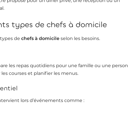
tre proposé pour un dîner privé, une réception ou un
l.
nts types de chefs à domicile
s types de
chefs à domicile
selon les besoins.
pare les repas quotidiens pour une famille ou une person
r les courses et planifier les menus.
entiel
intervient lors d’événements comme :