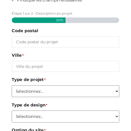
«
» indique les champs nécessaires
*
Étape
1
sur
2
- Description du projet
50%
Code postal
Ville
*
Type de projet
*
Type de design
*
Option du site
*