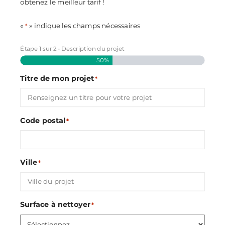
obtenez le meilleur tarif !
«
» indique les champs nécessaires
*
Étape
1
sur
2
- Description du projet
50%
Titre de mon projet
*
Code postal
*
Ville
*
Surface à nettoyer
*