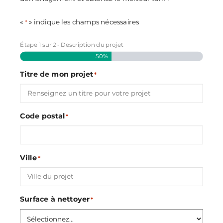
«
» indique les champs nécessaires
*
Étape
1
sur
2
- Description du projet
50%
Titre de mon projet
*
Code postal
*
Ville
*
Surface à nettoyer
*