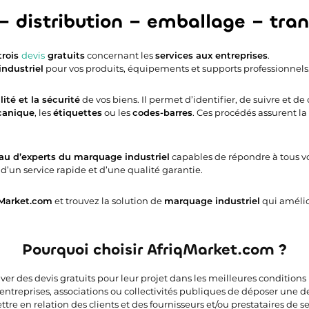
 – distribution – emballage – tr
trois
devis
gratuits
concernant les
services aux entreprises
.
industriel
pour vos produits, équipements et supports professionnels
lité et la sécurité
de vos biens. Il permet d’identifier, de suivre et de
canique
, les
étiquettes
ou les
codes-barres
. Ces procédés assurent la
au d’experts du marquage industriel
capables de répondre à tous vos
’un service rapide et d’une qualité garantie.
Market.com
et trouvez la solution de
marquage industriel
qui amélio
Pourquoi choisir AfriqMarket.com ?
uver des devis gratuits pour leur projet dans les meilleures condition
 entreprises, associations ou collectivités publiques de déposer une 
e en relation des clients et des fournisseurs et/ou prestataires de ser