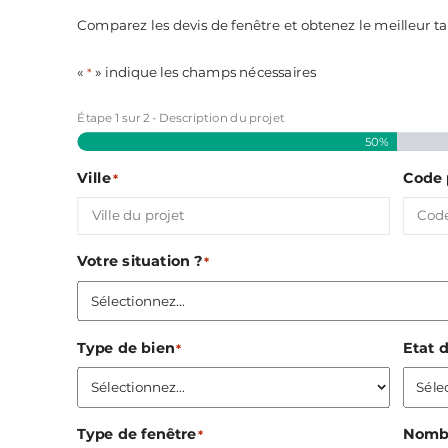
Comparez les devis de fenêtre et obtenez le meilleur tar
«
» indique les champs nécessaires
*
Étape
1
sur
2
- Description du projet
50%
Ville
Code 
*
Votre situation ?
*
Type de bien
Etat 
*
Type de fenêtre
Nombr
*