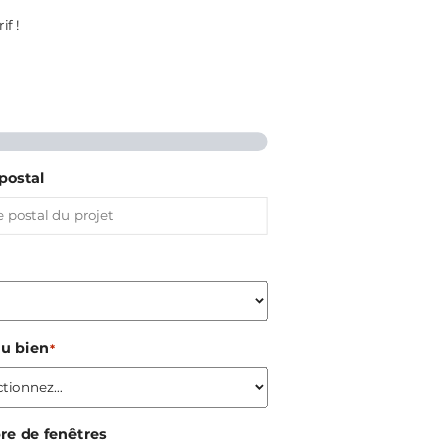
if !
postal
du bien
*
e de fenêtres