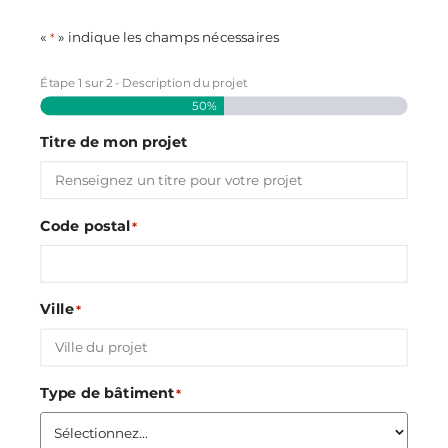
«
» indique les champs nécessaires
*
Étape
1
sur
2
- Description du projet
50%
Titre de mon projet
Code postal
*
Ville
*
Type de bâtiment
*