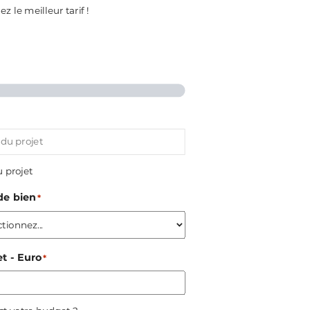
 le meilleur tarif !
u projet
de bien
*
t - Euro
*