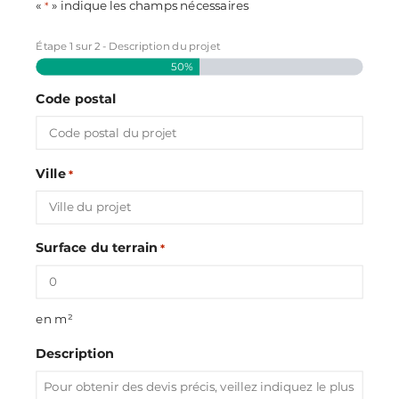
«
» indique les champs nécessaires
*
Étape
1
sur
2
- Description du projet
50%
Code postal
Ville
*
Surface du terrain
*
en m²
Description