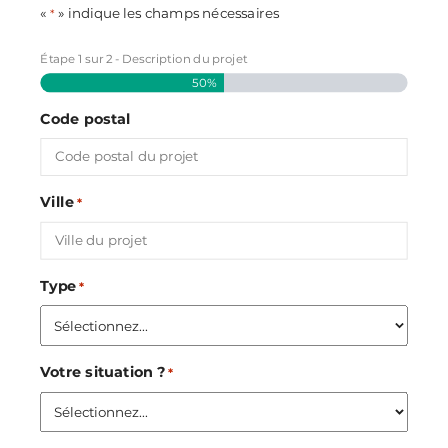
«
» indique les champs nécessaires
*
Étape
1
sur
2
- Description du projet
50%
Code postal
Ville
*
Type
*
Votre situation ?
*