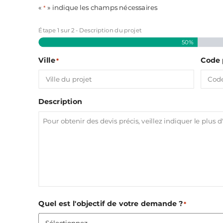
«
» indique les champs nécessaires
*
Étape
1
sur
2
- Description du projet
50%
Ville
Code 
*
Description
Quel est l'objectif de votre demande ?
*