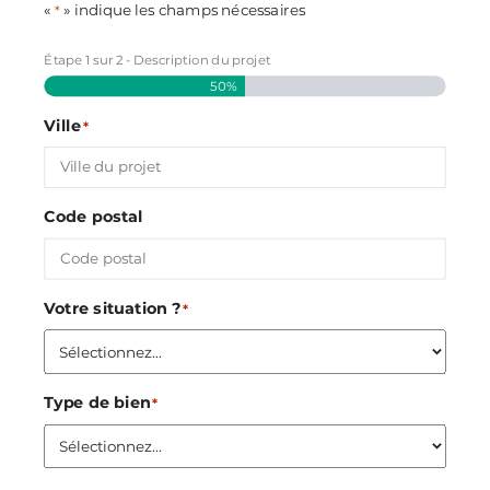
«
» indique les champs nécessaires
*
Étape
1
sur
2
- Description du projet
50%
Ville
*
Code postal
Votre situation ?
*
Type de bien
*