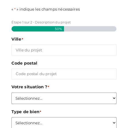
«
» indique les champs nécessaires
*
Étape
1
sur
2
- Description du projet
50%
Ville
*
Code postal
Votre situation ?
*
Type de bien
*