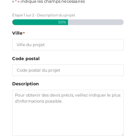
«
» indique les champs nécessaires
*
Étape
1
sur
2
- Description du projet
50%
Ville
*
Code postal
Description