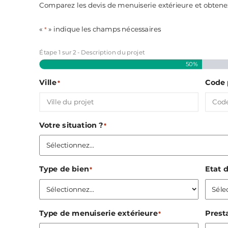
Comparez les devis de menuiserie extérieure et obtenez 
«
» indique les champs nécessaires
*
Étape
1
sur
2
- Description du projet
50%
Ville
Code 
*
Votre situation ?
*
Type de bien
Etat 
*
Type de menuiserie extérieure
Prest
*