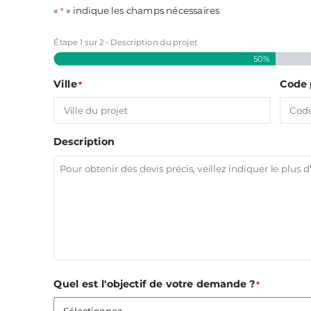
«
» indique les champs nécessaires
*
Étape
1
sur
2
- Description du projet
50%
Ville
Code 
*
Description
Quel est l'objectif de votre demande ?
*